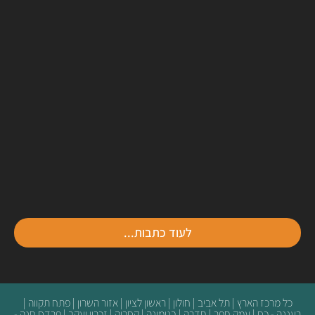
לעוד כתבות...
כל מרכז הארץ | תל אביב | חולון | ראשון לציון | אזור השרון | פתח תקווה |
רעננה - כס | עמק חפר | חדרה | בנימינה | קסריה | זכרון יעקב | פרדס חנה -