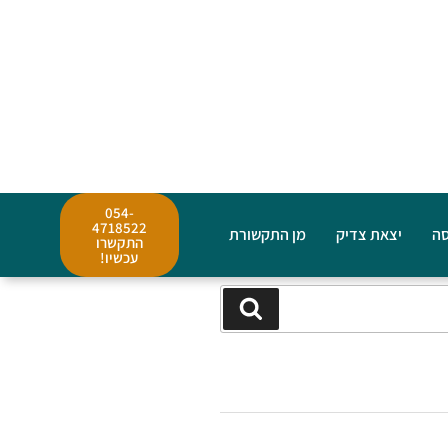
054-
4718522
סה
יצאת צדיק
מן התקשורת
התקשרו
עכשיו!