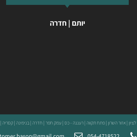
יותם | חדרה
לציון | אזור השרון | פתח תקווה | רעננה - כס | עמק חפר | חדרה | בנימינה | קסריה |
tomer.bason@gmail.com
054-4718522