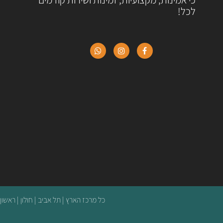
לכל!
כל מרכז הארץ | תל אביב | חולון | ראשון 