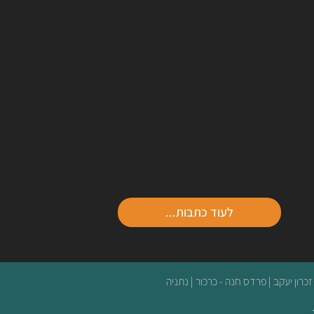
ורד | יפו
לעוד כתבות...
 זכרון יעקב | פרדס חנה - כרכור | נתניה